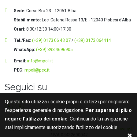
Sede:
Corso Bra 23 - 12051 Alba
Stabilimento:
Loc. Catena Rossa 13/E - 12040 Piobesi d'Alba
Orari:
8:30/12:30 14:00/17:30
Tel./Fax:
(+39) 0173 06 43 07
/
(+39) 0173 064414
WhatsApp:
(+39) 393 4696905
Email:
info@mpoli.it
PEC:
mpoli@pec.it
Seguici su
Questo sito utilizza i cookie propri e di terzi per migliorare
l'esperienza generale di navigazione.
Per saperne di più o
negare l'utilizzo dei cookie
. Continuando la navigazione
stai implicitamente autorizzando l'utilizzo dei cookie.
Copyright 2019 © RecuperiamOli | All Rights Reserved |
Privacy
|
P.IVA 03432690042