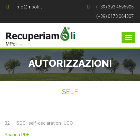
info@mpoli.it
(+39) 393 4696905
(+39) 0173 064307
AUTORIZZAZIONI
SELF
02__ISCC_self-declaration_UCO
Scarica PDF