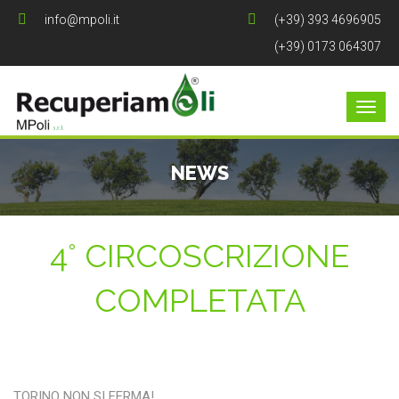
info@mpoli.it
(+39) 393 4696905
(+39) 0173 064307
NEWS
4° CIRCOSCRIZIONE
COMPLETATA
TORINO NON SI FERMA!